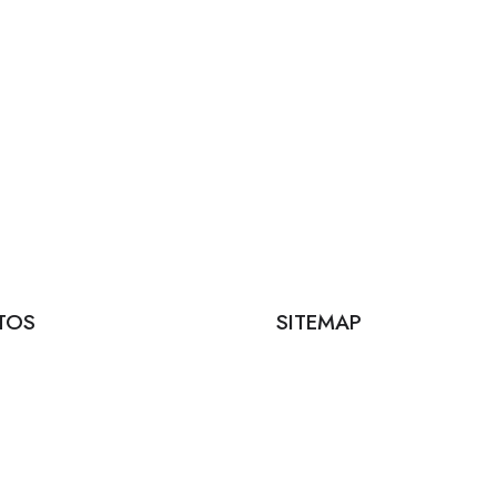
TOS
SITEMAP
de contacto
Início
Sobre
de Santos Pousada, 157, 4 |
Empresas
orto
Candidatos
 Fialho de Almeida, 14, 2 |
Vagas