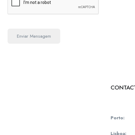
CONTAC
Formulário 
FAQs
Porto:
Rua 
4000-485 P
Lisboa:
Rua