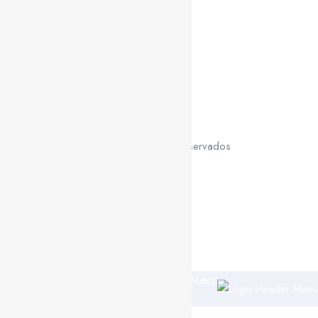
Coaching 4.0, inserido na Componente 16 — Empresas 4.0.
© U Match 2026 Todos os direitos reservados
Política de Privacidade
Politica de Cookies
Trusty