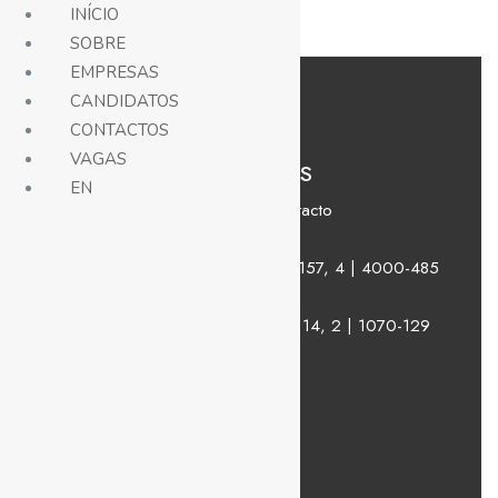
INÍCIO
SOBRE
EMPRESAS
CANDIDATOS
CONTACTOS
VAGAS
CONTACTOS
EN
Formulário de contacto
FAQs
Porto:
Rua de Santos Pousada, 157, 4 | 4000-485
Porto
Lisboa:
Rua Fialho de Almeida, 14, 2 | 1070-129
Lisboa
SITEMAP
Início
Sobre