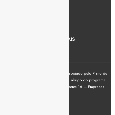
Empresas
Candidatos
Vagas
REDES SOCIAIS
O website https://www.umatch.pt/ é apoiado pelo Plano de
Recuperação e Resiliência (PRR), ao abrigo do programa
Coaching 4.0, inserido na Componente 16 — Empresas
4.0.