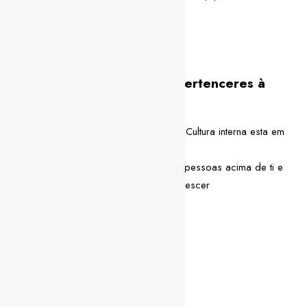
Resiliência no dia-a-dia
Criatividade
Flexibilidade
Alguns dos benefícios em pertenceres à
equipa U Match:
Trabalhar numa empresa onde a Cultura interna esta em
primeiro lugar
Acompanhamento constante das pessoas acima de ti e
ao teu redor para que possas crescer
Plano de progressão de carreira
Seguro de Saúde
Prémios