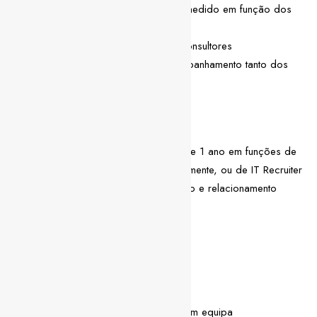
Que entendas que o trabalho é medido em função dos
objetivos propostos
Que construas uma equipa de consultores
E que faças a Gestão e o acompanhamento tanto dos
clientes como dos consultores
Competências técnicas
Experiência profissional mínima de 1 ano em funções de
Business Developer, preferencialmente, ou de IT Recruiter
Boa capacidade de comunicação e relacionamento
Um nível fluente de inglês
Competências pessoais
Proatividade
Dinamismo
Boas capacidades de trabalho em equipa