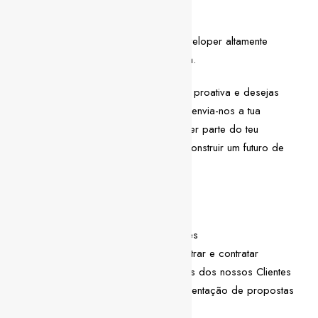
Descrição da vaga
Estamos à procura de um Business Developer altamente
motivado para se juntar à nossa equipa.
Se te consideras uma pessoa flexível e proativa e desejas
enfrentar novos desafios profissionais, envia-nos a tua
candidatura! Estamos ansiosos por fazer parte do teu
crescimento e certamente que iremos construir um futuro de
sucesso juntos!
O que esperamos de ti
Que sejas de Lisboa ou arredores
Que faças o processo de encontrar e contratar
candidatos para as necessidades dos nossos Clientes
Que faças a elaboração e apresentação de propostas
comerciais