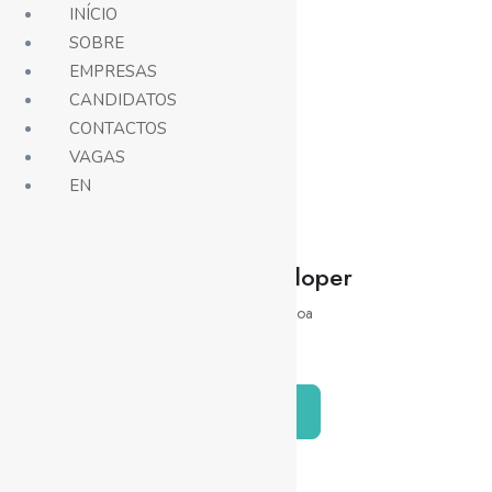
INÍCIO
SOBRE
EMPRESAS
Vagas
CANDIDATOS
CONTACTOS
VAGAS
EN
Business Developer
Internal
Lisboa
Híbrido
Candidatar-me