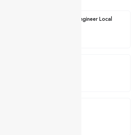
Related Jobs
DataOps/Platform Engineer Local
Data
Lisboa
Híbrido
Senior Data Engineer
Data
Lisboa
Híbrido
Data Tech Lead
Data
Lisboa
Híbrido