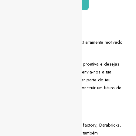
Candidatar-me
Descrição da vaga
Estamos à procura de um Data Architect altamente motivado
para se juntar à nossa equipa.
Se te consideras uma pessoa flexível e proativa e desejas
enfrentar novos desafios profissionais, envia-nos a tua
candidatura! Estamos ansiosos por fazer parte do teu
crescimento e certamente que iremos construir um futuro de
sucesso juntos!
Competências técnicas
Trabalhar com Data, Azure, Data factory, Databricks,
Power BIs, a expandir para AWS também