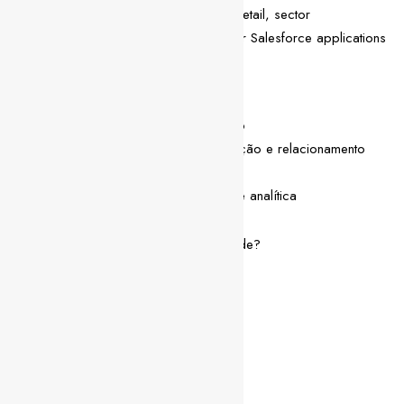
Experience in the Utilities, mainly retail, sector
Experience with either SAP and/or Salesforce applications
Competências pessoais
Espírito de equipa e apoio mútuo
Boas capacidades de comunicação e relacionamento
interpessoal
Pensamento crítico e capacidade analítica
Ficaste interessado/a nesta oportunidade?
Envia-nos o teu CV
Partilha esta vaga
Facebook
LinkedIn