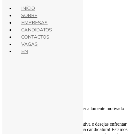
INÍCIO
SOBRE
EMPRESAS
Vagas
CANDIDATOS
CONTACTOS
VAGAS
Manual QA Tester
EN
Tester
Lisboa
,
Coimbra
,
Braga
Híbrido
Candidatar-me
Descrição da vaga
Estamos à procura de um Manual QA Tester altamente motivado
para se juntar à nossa equipa.
Se te consideras uma pessoa flexível e proativa e desejas enfrentar
novos desafios profissionais, envia-nos a tua candidatura! Estamos