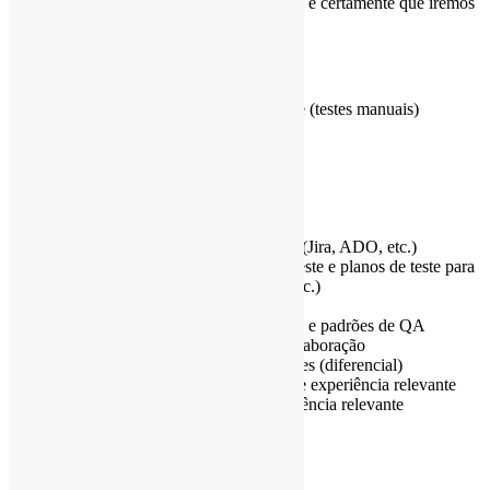
ansiosos por fazer parte do teu crescimento e certamente que iremos
construir um futuro de sucesso juntos!
Competências técnicas
Criação e execução de casos de teste (testes manuais)
Testes funcionais
Testes de regressão e exploratórios
Relatórios de defeitos
Análise de requisitos
Documentação de testes.
Testes de API (manuais)
Ferramentas de gestão da qualidade (Jira, ADO, etc.)
Criação e manutenção de casos de teste e planos de teste para
ferramentas de gestão (Jira, ADO, etc.)
Conhecimento de Agile/Scrum
Conhecimento das melhores práticas e padrões de QA
Competências de comunicação e colaboração
Conhecimento de automação de testes (diferencial)
Bacharelado + Mestrado + 2 anos de experiência relevante
OU Bacharelado + 5 anos de experiência relevante
Certificação ISTQB ou similar
Competências pessoais