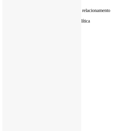
Espírito de equipa e apoio mútuo
Boas capacidades de comunicação e relacionamento
interpessoal
Pensamento crítico e capacidade analítica
Ficaste interessado/a nesta oportunidade?
Envia-nos o teu CV
Partilha esta vaga
Facebook
LinkedIn
Related Jobs
Senior Tester QA
Tester
Lisboa
,
Braga
Híbrido