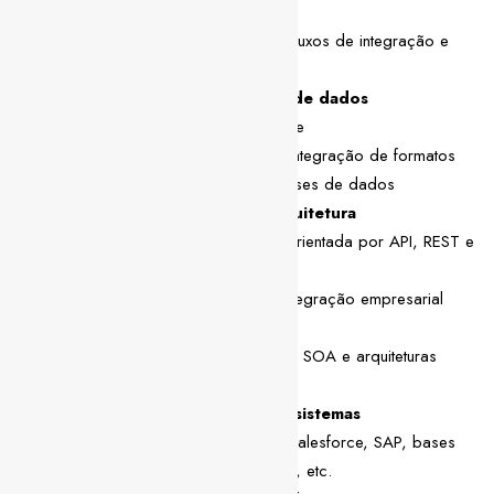
Manager
Conceção e implementação de fluxos de integração e
automação de processos
DataWeave e transformação de dados
Sólida proficiência em DataWeave
Experiência na transformação e integração de formatos
de dados JSON, XML, CSV e bases de dados
Padrões de integração e arquitetura
Experiência com conectividade orientada por API, REST e
APIs SOAP
Conhecimento de padrões de integração empresarial
(EAI)
Experiência na implementação de SOA e arquiteturas
orientadas a eventos
Conectores e integração de sistemas
Integração com sistemas como Salesforce, SAP, bases
de dados SQL/NoSQL, AWS S3, etc.