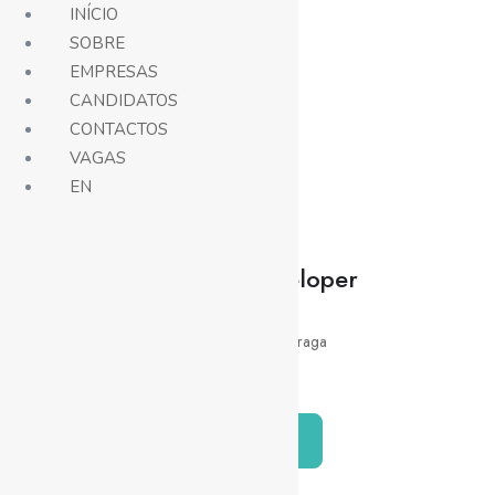
INÍCIO
SOBRE
EMPRESAS
Vagas
CANDIDATOS
CONTACTOS
VAGAS
EN
MuleSoft Developer
Development
Lisboa
,
Coimbra
,
Braga
Híbrido
Candidatar-me