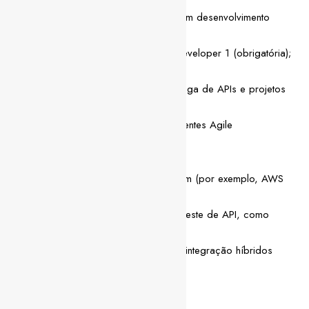
Mais de 3 anos de experiência em desenvolvimento
MuleSoft
Certificação MuleSoft Certified Developer 1 (obrigatória);
MCD2 é uma vantagem
Experiência comprovada na entrega de APIs e projetos
de integração complexos
Experiência de trabalho em ambientes Agile
(Scrum/Kanban)
Nice to Have
Certificações adicionais em nuvem (por exemplo, AWS
Certified Developer)
Experiência com ferramentas de teste de API, como
Postman ou JMeter
Familiaridade com ambientes de integração híbridos
(local + nuvem)
Competências pessoais