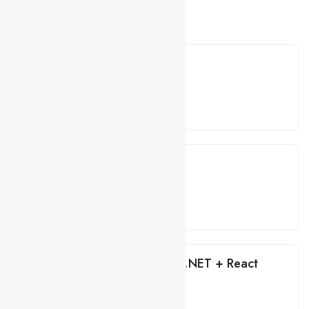
Related Jobs
Arquiteto Java
Development
Lisboa
Híbrido
.NET Developer
Development
Lisboa
Híbrido
Programador Sénior .NET + React
Development
Lisboa