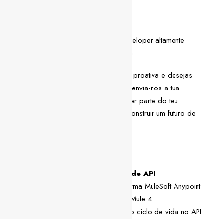
Descrição da vaga
Estamos à procura de um MuleSoft Developer altamente
motivado para se juntar à nossa equipa.
Se te consideras uma pessoa flexível e proativa e desejas
enfrentar novos desafios profissionais, envia-nos a tua
candidatura! Estamos ansiosos por fazer parte do teu
crescimento e certamente que iremos construir um futuro de
sucesso juntos!
Competências técnicas
MuleSoft e desenvolvimento de API
Sólida experiência com a plataforma MuleSoft Anypoint
Desenvolvimento de API usando Mule 4
Configuração de API e gestão do ciclo de vida no API