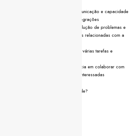
Excelentes competências de comunicação e capacidade
de documentar claramente as integrações
Excelentes competências de resolução de problemas e
capacidade de resolver questões relacionadas com a
integração
Bem organizado, capaz de gerir várias tarefas e
prioridades
Espírito de equipa com experiência em colaborar com
equipas multifuncionais e partes interessadas
Ficaste interessado/a nesta oportunidade?
Envia-nos o teu CV
Partilha esta vaga
Facebook
LinkedIn