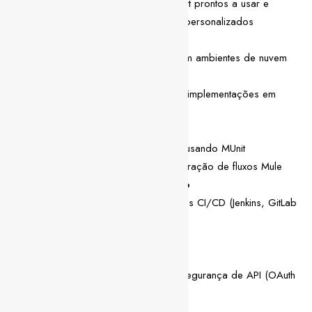
Utilização de conectores MuleSoft prontos a usar e
desenvolvimento de conectores personalizados
Nuvem e containers
Experiência em implementação em ambientes de nuvem
(AWS, Azure ou Google Cloud)
Experiência básica com Docker (implementações em
contentores)
Testes e qualidade
Testes unitários e de integração usando MUnit
Resolução de problemas e depuração de fluxos Mule
DevOps e controlo de versão
Conhecimento básico de pipelines CI/CD (Jenkins, GitLab
CI, etc.)
Controlo de versões usando Git
Segurança
Implementação de padrões de segurança de API (OAuth
2.0, JWT, SSL/TLS)
Perfil