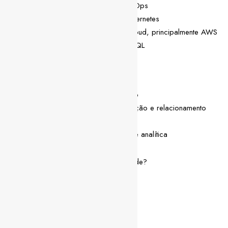
Conhecimentos de CI/CD e DevOps
Conhecimentos de Docker e Kubernetes
Conhecimento de plataformas cloud, principalmente AWS
Conhecimento de gRPC e GraphQL
Competências pessoais
Espírito de equipa e apoio mútuo
Boas capacidades de comunicação e relacionamento
interpessoal
Pensamento crítico e capacidade analítica
Ficaste interessado/a nesta oportunidade?
Envia-nos o teu CV
Partilha esta vaga