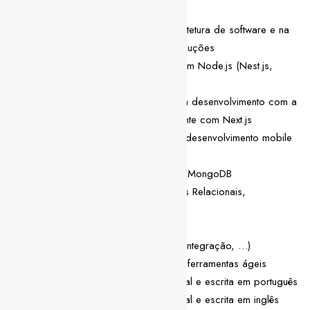
desenvolvimento de software
Experiência na definição de arquitetura de software e na
elaboração de diagramas de soluções
Experiência mínima de 3 anos com Node.js (Nest.js,
Express.js)
Experiência mínima de 3 anos em desenvolvimento com a
framework React, preferencialmente com Next.js
Experiência mínima de 1 ano em desenvolvimento mobile
com Flutter ou React Native
Experiência com base de dados MongoDB
Experiência com Bases de Dados Relacionais,
preferencialmente PostgreSQL
Construção de REST API’s
Testes automatizados (Unitários, Integração, …)
Experiência com metodologias e ferramentas ágeis
Capacidade de comunicação oral e escrita em português
Capacidade de comunicação oral e escrita em inglês