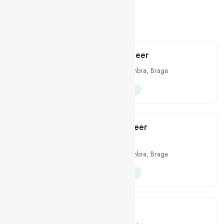
Facebook
LinkedIn
Related Jobs
Senior Platform Engineer
Outros
Lisboa
,
Coimbra
,
Braga
Híbrido
Presencial
Senior Solution Engineer
(Kubernetes)
Outros
Lisboa
,
Coimbra
,
Braga
Híbrido
Presencial
MuleSoft Architect