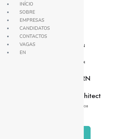
INÍCIO
SOBRE
EMPRESAS
Vagas
CANDIDATOS
CONTACTOS
VAGAS
EN
Senior MERN
Fullstack
Developer/Architect
Outros
Lisboa
Híbrido
Candidatar-me