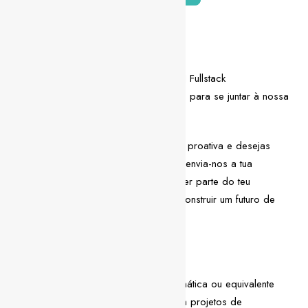
Descrição da vaga
Estamos à procura de um Senior MERN Fullstack
Developer/Architect altamente motivado para se juntar à nossa
equipa.
Se te consideras uma pessoa flexível e proativa e desejas
enfrentar novos desafios profissionais, envia-nos a tua
candidatura! Estamos ansiosos por fazer parte do teu
crescimento e certamente que iremos construir um futuro de
sucesso juntos!
Competências técnicas
Licenciatura em Engenharia Informática ou equivalente
Experiência mínima de 6 anos em projetos de