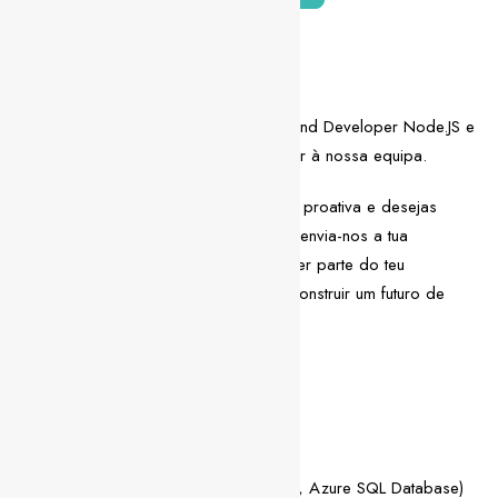
Descrição da vaga
Estamos à procura de um Senior Backend Developer Node.JS e
FLASK altamente motivado para se juntar à nossa equipa.
Se te consideras uma pessoa flexível e proativa e desejas
enfrentar novos desafios profissionais, envia-nos a tua
candidatura! Estamos ansiosos por fazer parte do teu
crescimento e certamente que iremos construir um futuro de
sucesso juntos!
Competências técnicas
Node.js
Flask
Azure (Logic Apps, Data Factory, Azure SQL Database)