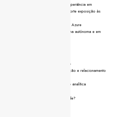
Aproximadamente 5+ anos de experiência em
desenvolvimento backend, com forte exposição às
tecnologias indicadas
Experiência prática em ambientes Azure
Capacidade de trabalhar de forma autónoma e em
equipa
Competências pessoais
Espírito de equipa e apoio mútuo
Boas capacidades de comunicação e relacionamento
interpessoal
Pensamento crítico e capacidade analítica
Ficaste interessado/a nesta oportunidade?
Envia-nos o teu CV