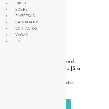
INÍCIO
SOBRE
EMPRESAS
Vagas
CANDIDATOS
CONTACTOS
VAGAS
EN
Senior Backend
Developer Node.JS e
FLASK
Development
Lisboa
Híbrido
Candidatar-me